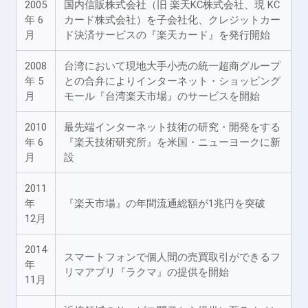
2005
国内信販株式会社（旧 楽天KC株式会社、現 KC
年 6
カード株式会社）を子会社化、クレジットカー
月
ド決済サービスの『楽天カード』を発行開始
2008
台湾において現地大手小売の統一超商グループ
年 5
との合弁によりインターネット・ショッピング
月
モール『台湾楽天市場』のサービスを開始
2010
最先端インターネット技術の研究・開発をする
年 6
『楽天技術研究所』を米国・ニューヨークに新
月
設
2011
年
『楽天市場』の年間流通総額が1兆円を突破
12月
2014
スマートフォンで個人間の売買取引ができるフ
年
リマアプリ『ラクマ』の提供を開始
11月