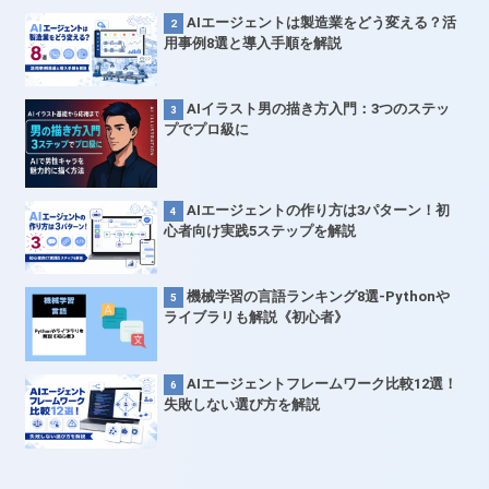
AIエージェントは製造業をどう変える？活
用事例8選と導入手順を解説
AIイラスト男の描き方入門：3つのステッ
プでプロ級に
AIエージェントの作り方は3パターン！初
心者向け実践5ステップを解説
機械学習の言語ランキング8選-Pythonや
ライブラリも解説《初心者》
AIエージェントフレームワーク比較12選！
失敗しない選び方を解説