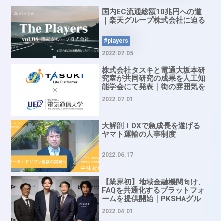
国内EC流通総額10兆円への道
｜楽天グループ株式会社に迫る
#players
2022.07.05
株式会社タスキと電通大坂本研
究室が共同研究の成果を人工知
能学会にて発表｜街の雰囲気を
予測するモデルを構築
2022.07.01
大解剖！DXで急成長を遂げる
ヤマト運輸の人事制度
2022.06.17
【業界初】地域金融機関向け、
FAQを共通化するプラットフォ
ームを提供開始｜PKSHAグル
ープAI SaaS事業戦略説明会
2022.04.01