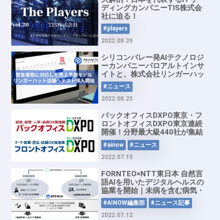
ディングカンパニーTIS株式会
社に迫る！
#players
2022.08.29
シリコンバレー発AIテクノロジ
ーカンパニーパロアルトインサ
イトと、株式会社リンガーハッ
トが、緊急事態に対応する需要
#ニュース
予測システムを共同開発
2022.08.25
バックオフィスDXPO東京・フ
ロントオフィスDXPO東京連続
開催！分野最大級440社が集結
#ainow
#ニュース
2022.07.15
FORNTEO×NTT東日本 自然言
語AIを用いたデジタルヘルスの
協業を開始｜未病を含む病気・
不調の予防・早期発見へ
#AINOW編集部
#ニュース記事
2022.07.12