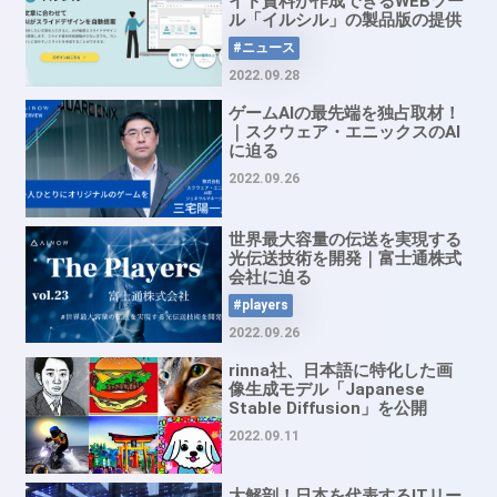
イド資料が作成できるWEBツー
ル「イルシル」の製品版の提供
を開始
#ニュース
2022.09.28
ゲームAIの最先端を独占取材！
｜スクウェア・エニックスのAI
に迫る
2022.09.26
世界最大容量の伝送を実現する
光伝送技術を開発｜富士通株式
会社に迫る
#players
2022.09.26
rinna社、日本語に特化した画
像生成モデル「Japanese
Stable Diffusion」を公開
2022.09.11
大解剖！日本を代表するITリー