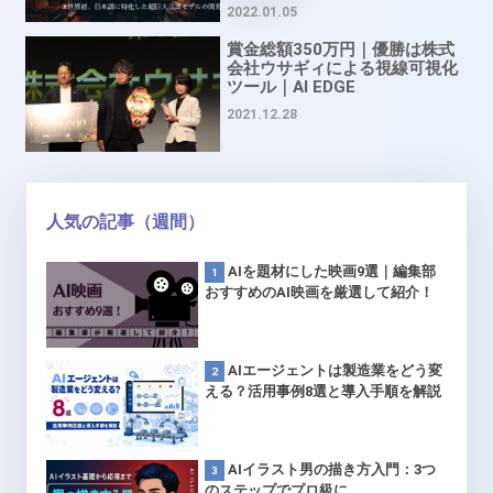
2022.01.05
賞金総額350万円｜優勝は株式
会社ウサギィによる視線可視化
ツール｜AI EDGE
CONFERENCE＆SOLUTION
2021.12.28
CONTEST 2021
人気の記事（週間）
AIを題材にした映画9選｜編集部
おすすめのAI映画を厳選して紹介！
AIエージェントは製造業をどう変
える？活用事例8選と導入手順を解説
AIイラスト男の描き方入門：3つ
のステップでプロ級に