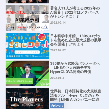
著名人11人が考える2022年の
AI業界｜2022年はメタバース
がトレンドに！？
2022.02.14
日本科学未来館、130のロボッ
トを集めた史上最大規模の展示
会を開催｜3/18より
2022.02.02
390億から820億パラメータへ
｜LINEの巨大言語モデル
HyperCLOVA開発の裏側
2022.01.31
世界初、日本語特化の大規模言
語モデル「Hyper CLOVA」を
開発｜LINE AIカンパニーに迫
る
#players