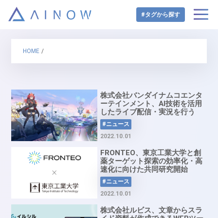
#タグから探す
HOME
/
株式会社バンダイナムコエンタ
ーテインメント、AI技術を活用
したライブ配信・実況を行う
「配信AIキャラクター」プロジ
#ニュース
ェクトを発足
2022.10.01
FRONTEO、東京工業大学と創
薬ターゲット探索の効率化・高
速化に向けた共同研究開始
#ニュース
2022.10.01
株式会社ルビス、文章からスラ