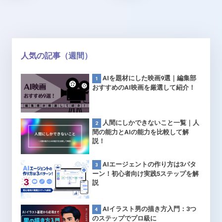
人気の記事（週間）
AIを題材にした映画9選｜編集部
おすすめのAI映画を厳選して紹介！
人間にしかできないこと一覧｜人
間の能力とAIの能力を比較して解
説！
AIエージェントの作り方は3パタ
ーン！初心者向け実践5ステップを解
説
AIイラスト男の描き方入門：3つ
のステップでプロ級に