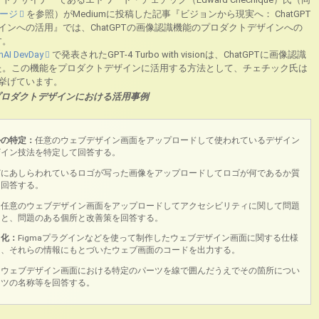
ージ
を参照）がMediumに投稿した記事『ビジョンから現実へ： ChatGPT
トデザインへの活用』では、ChatGPTの画像認識機能のプロダクトデザインへの
す。
nAI DevDay
で発表されたGPT-4 Turbo with visionは、ChatGPTに画像認識
た。この機能をプロダクトデザインに活用する方法として、チェチック氏は
挙げています。
のプロダクトデザインにおける活用事例
ルの特定：
任意のウェブデザイン画面をアップロードして使われているデザイン
ザイン技法を特定して回答する。
どにあしらわれているロゴが写った画像をアップロードしてロゴが何であるか質
て回答する。
：
任意のウェブデザイン画面をアップロードしてアクセシビリティに関して問題
ると、問題のある個所と改善策を回答する。
ド化：
Figmaプラグインなどを使って制作したウェブデザイン画面に関する仕様
と、それらの情報にもとづいたウェブ画面のコードを出力する。
：
ウェブデザイン画面における特定のパーツを線で囲んだうえでその箇所につい
ーツの名称等を回答する。