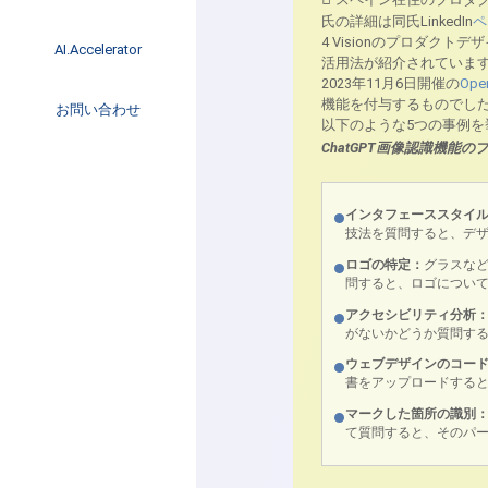
イベント
氏の詳細は同氏LinkedIn
ペ
インタビュー
4 Visionのプロダク
AI.Accelerator記事
AI.Accelerator
活用法が紹介されていま
コラム
2023年11月6日開催の
Ope
海外トレンド
機能を付与するものでし
お問い合わせ
Web3
以下のような5つの事例を
ChatGPT画像認識機能
インタフェーススタイ
技法を質問すると、デ
ロゴの特定：
グラスな
問すると、ロゴについ
アクセシビリティ分析
がないかどうか質問す
ウェブデザインのコー
書をアップロードする
マークした箇所の識別
て質問すると、そのパ