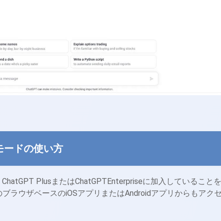
ionモードの使い方
hatGPT PlusまたはChatGPTEnterpriseに加入していること
TのブラウザベースのiOSアプリまたはAndroidアプリからもアク