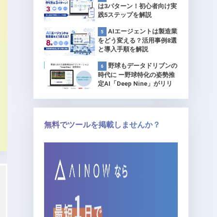
は3パターン！初心者向け実
践5ステップを解説
AIエージェントは製造業
をどう変える？活用事例8選
と導入手順を解説
野球もデータドリブンの
時代に ー野球特化の姿勢推
定AI「Deep Nine」がリリ
ース 【プロ球団で試験導
入】
無料でツールを掲載しませんか？