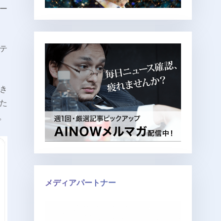
ベー
テ
き
た
。
メディアパートナー