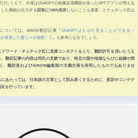
げたうえで、今後はChatGPTの画像認識機能を使ったGPTアプリが増える
うした機能が出力する
回答に100%依存
しないことも重要、とチェチック氏は
能については、AINOW翻訳記事『
ChatGPTはもはや見ることができる –
使って私が発見した驚くべき秘密！
』も参考になるでしょう。
エドワード・チェチック氏に直接コンタクトをとり、翻訳許可を頂いたうえ
た、翻訳記事の内容は同氏の見解であり、特定の国や地域ならびに組織や団
く、翻訳者およびAINOW編集部の主義主張を表明したものでもありませ
るにあたっては、日本語の文章として読み易くするために、意訳やコンテク
補足を行っています。