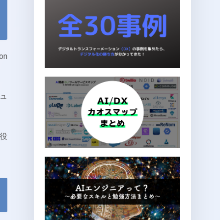
on
ュ
役