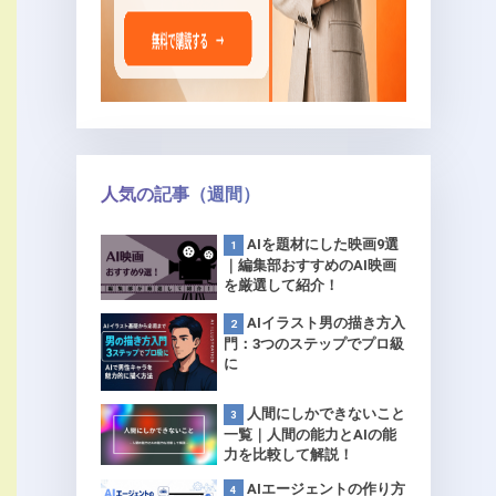
人気の記事（週間）
AIを題材にした映画9選
｜編集部おすすめのAI映画
を厳選して紹介！
AIイラスト男の描き方入
門：3つのステップでプロ級
に
人間にしかできないこと
一覧｜人間の能力とAIの能
力を比較して解説！
AIエージェントの作り方