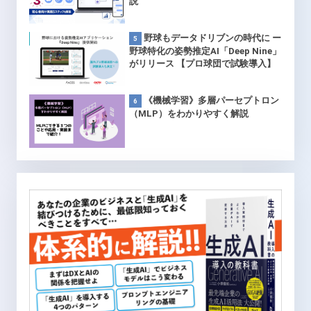
説
野球もデータドリブンの時代に ー
野球特化の姿勢推定AI「Deep Nine」
がリリース 【プロ球団で試験導入】
《機械学習》多層パーセプトロン
（MLP）をわかりやすく解説