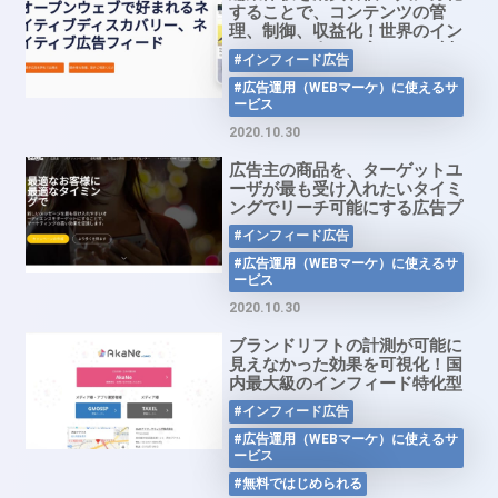
することで、コンテンツの管
理、制御、収益化！世界のイン
ターネット人口の実に1/3に対
#インフィード広告
して発見と体験を提供するネイ
ティブ広告フィード
#広告運用（WEBマーケ）に使えるサ
ービス
「Outbrain」
2020.10.30
広告主の商品を、ターゲットユ
ーザが最も受け入れたいタイミ
ングでリーチ可能にする広告プ
ラットフォーム「Taboola」
#インフィード広告
#広告運用（WEBマーケ）に使えるサ
ービス
2020.10.30
ブランドリフトの計測が可能に
見えなかった効果を可視化！国
内最大級のインフィード特化型
アドネットワーク 「AkaNe」
#インフィード広告
#広告運用（WEBマーケ）に使えるサ
ービス
#無料ではじめられる