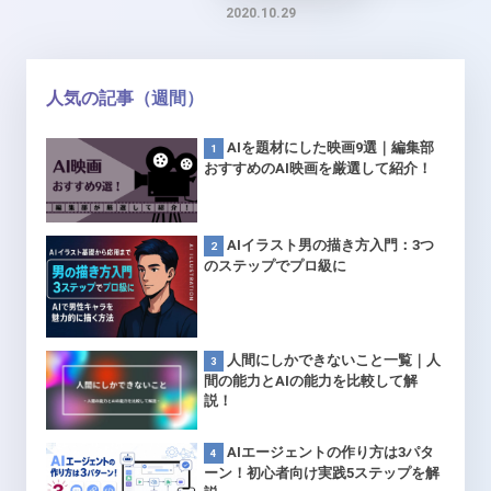
2020.10.29
人気の記事（週間）
AIを題材にした映画9選｜編集部
おすすめのAI映画を厳選して紹介！
AIイラスト男の描き方入門：3つ
のステップでプロ級に
人間にしかできないこと一覧｜人
間の能力とAIの能力を比較して解
説！
AIエージェントの作り方は3パタ
ーン！初心者向け実践5ステップを解