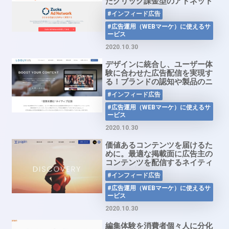
たクリック課金型のアドネット
ワーク「Zucks Ad Network」
#インフィード広告
#広告運用（WEBマーケ）に使えるサ
ービス
2020.10.30
デザインに統合し、ユーザー体
験に合わせた広告配信を実現す
る！ブランドの認知や製品のニ
ーズを顕在化します。“空気を
#インフィード広告
読む”ネイティブ広告
「LOGLYlift」
#広告運用（WEBマーケ）に使えるサ
ービス
2020.10.30
価値あるコンテンツを届けるた
めに。最適な掲載面に広告主の
コンテンツを配信するネイティ
ヴアドプラットフォーム
#インフィード広告
「popln」
#広告運用（WEBマーケ）に使えるサ
ービス
2020.10.30
編集体験を消費者個々人に分化