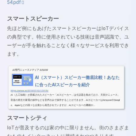
54.pdf
スマートスピーカー
先ほど例にもあげたスマートスピーカーはIoTデバイス
の典型です。特に使用されている技術は音声認識で、ユ
ーザーが手を触れることなく様々なサービスを利用でき
ます。
AI専門ニュースメディア AINOW
AI（スマート）スピーカー徹底比較！あなた
に合ったAIスピーカーを紹介
https://ainow.ai/2019/07/10/173175/
AI（人工知能）が搭載されたスピーカー「AIスピーカー」は今話題を集めており、天気やニュース、
音楽の再生や家電の操作などを音声のみで操作することができます。AIスピーカーはAmazonやGoogl
e、Appleなどの様々な企業から発売されていますが、AIスピーカーの機種や...
スマートシティ
IoTが普及するのは家の中に限りません。街のさまざま