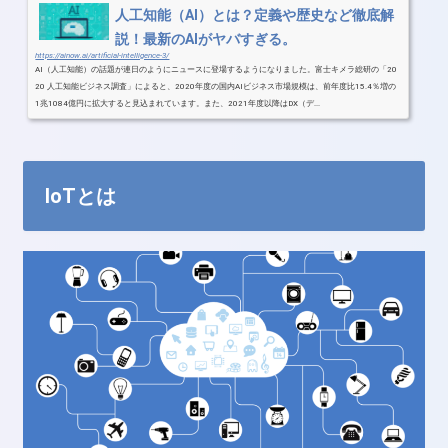
人工知能（AI）とは？定義や歴史など徹底解
説！最新のAIがヤバすぎる。
https://ainow.ai/artificial-intelligence-3/
AI（人工知能）の話題が連日のようにニュースに登場するようになりました。富士キメラ総研の「20
20 人工知能ビジネス調査」によると、2020年度の国内AIビジネス市場規模は、前年度比15.4％増の
1兆1084億円に拡大すると見込まれています。また、2021年度以降はDX（デ...
IoTとは