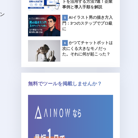
トを活用する方法7選！企業
事例と導入手順を解説
ン
AIイラスト男の描き方入
門：3つのステップでプロ級
に
かつてチャットボットは
次にくる大きなモノだっ
た。それに何が起こった？
（前編）
無料でツールを掲載しませんか？