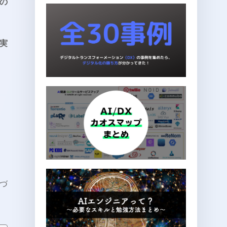
の
を実
づ