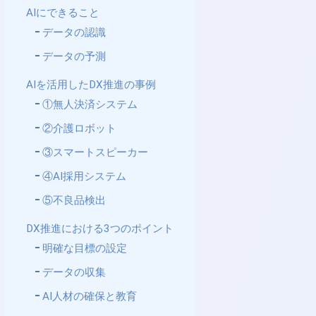
AIにできること
データの認識
データの予測
AIを活用したDX推進の事例
①無人決済システム
②介護ロボット
③スマートスピーカー
④AI採用システム
⑤不良品検出
DX推進における3つのポイント
明確な目標の設定
データの収集
AI人材の確保と教育