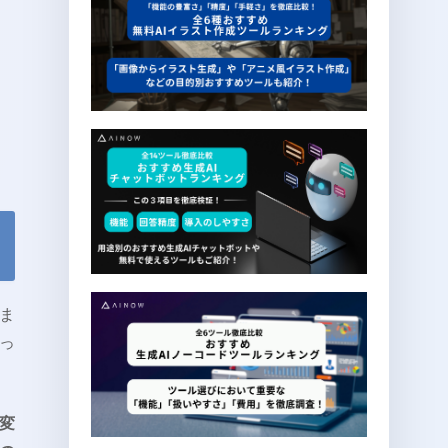
ま
っ
変