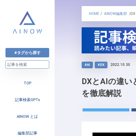
HOME
/
AINOW編集部
/D
#タグから探す
2022.10.30
#AI
#DX
DXとAIの違
TOP
を徹底解説
記事検索GPTs
AINOW とは
注目のニュース
編集部記事