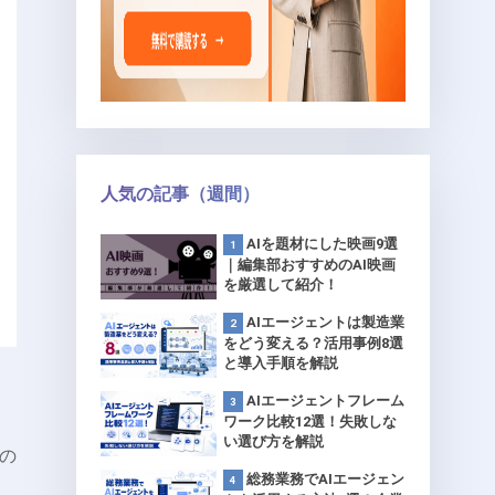
人気の記事（週間）
AIを題材にした映画9選
｜編集部おすすめのAI映画
を厳選して紹介！
AIエージェントは製造業
をどう変える？活用事例8選
と導入手順を解説
AIエージェントフレーム
ワーク比較12選！失敗しな
い選び方を解説
の
総務業務でAIエージェン