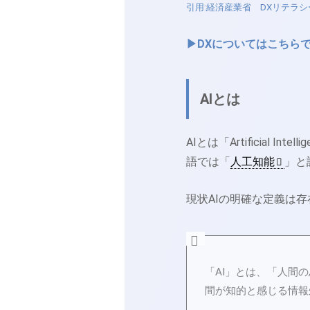
引用:経済産業省 DXリテラシー標準
▶DXについてはこちら
AIとは
AIとは「Artificial
語では「
人工知能
」と
現状AIの明確な定義は
「AI」とは、「人間
間が知的と感じる情報