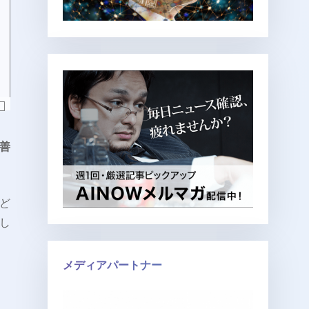
善
ど
し
メディアパートナー