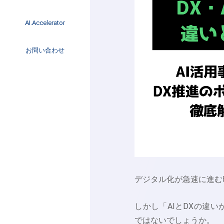
イベント
インタビュー
AI.Accelerator記事
AI.Accelerator
コラム
海外トレンド
お問い合わせ
Web3
デジタル化が急速に進む
しかし「AIとDXの違
ではないでしょうか。