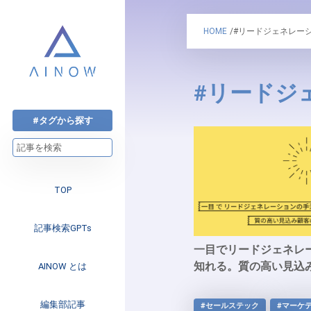
HOME
/#リードジェネレー
#リードジ
#タグから探す
TOP
記事検索GPTs
一目でリードジェネレ
知れる。質の高い見込
AINOW とは
注目のニュース
編集部記事
#セールステック
#マーケ