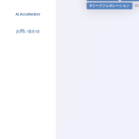
イベント
#リードジェネレーション
20
インタビュー
AI.Accelerator記事
AI.Accelerator
コラム
海外トレンド
お問い合わせ
Web3