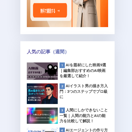
人気の記事（週間）
AIを題材にした映画9選
｜編集部おすすめのAI映画
を厳選して紹介！
AIイラスト男の描き方入
門：3つのステップでプロ級
に
人間にしかできないこと
一覧｜人間の能力とAIの能
力を比較して解説！
AIエージェントの作り方