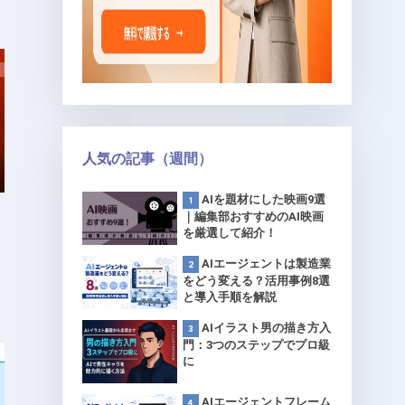
8
人気の記事（週間）
AIを題材にした映画9選
｜編集部おすすめのAI映画
を厳選して紹介！
AIエージェントは製造業
をどう変える？活用事例8選
と導入手順を解説
8
AIイラスト男の描き方入
門：3つのステップでプロ級
に
AIエージェントフレーム