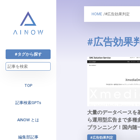
HOME
/#広告効果判定
#広告効果
#タグから探す
TOP
記事検索GPTs
大量のデータベースを
ら運用型広告まで多種
AINOW とは
プランニング！国内随
ンニングシステム「Xmed
注目のニュース
編集部記事
#広告効果判定