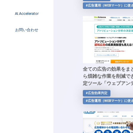
イベント
#広告運用（WEBマーケ）に使
インタビュー
AI.Accelerator記事
AI.Accelerator
コラム
海外トレンド
お問い合わせ
Web3
全ての広告の効果をま
ら煩雑な作業を削減で
定ツール「ウェブアン
#広告効果判定
#広告運用（WEBマーケ）に使