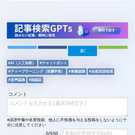
#AI（人工知能）
#チャットボット
#ディープラーニング（深層学習）
#画像認識
#自然言語処理
#音声認識
#顔認証