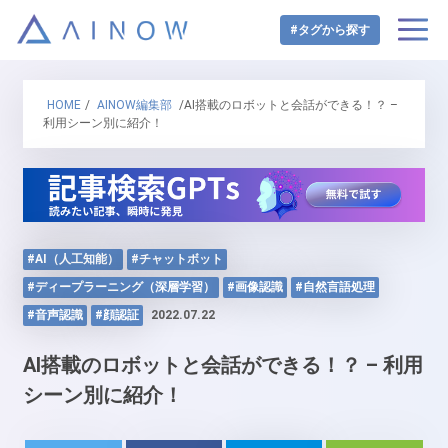
#タグから探す
HOME
/
AINOW編集部
/AI搭載のロボットと会話ができる！？ –
利用シーン別に紹介！
#AI（人工知能）
#チャットボット
#ディープラーニング（深層学習）
#画像認識
#自然言語処理
#音声認識
#顔認証
2022.07.22
AI搭載のロボットと会話ができる！？ – 利用
シーン別に紹介！