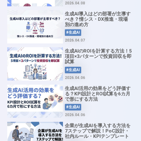
2026.04.08
生成AI導入はどの部署が主導す
べき？情シス・DX推進・現場
別の進め方
#生成AI
2026.04.07
生成AIのROIを計算する方法！5
項目×3パターンで投資回収を即
試算
#生成AI
2026.04.06
生成AI活用の効果をどう評価す
る？KPI設計とROI試算を6カ月
で形にする方法
#生成AI
2026.04.06
企業が生成AIを導入する方法を
7ステップで解説！PoC設計・
社内ルール・KPIテンプレート