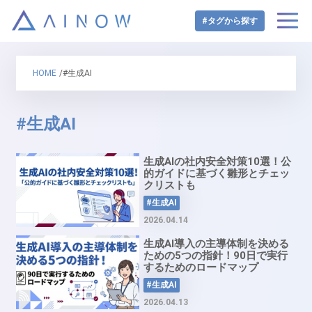
#タグから探す
HOME
/#生成AI
#生成AI
生成AIの社内安全対策10選！公
的ガイドに基づく雛形とチェッ
クリストも
#生成AI
2026.04.14
生成AI導入の主導体制を決める
ための5つの指針！90日で実行
するためのロードマップ
#生成AI
2026.04.13