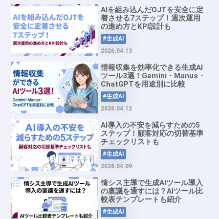
AIを組み込んだOJTを安全に定
着させる7ステップ！週次運用
の進め方とKPI設計も
#生成AI
2026.04.13
情報収集を効率化できる生成AI
ツール3選！Gemini・Manus・
ChatGPTを用途別に比較
#生成AI
2026.04.12
AI導入の不安を減らすための5
ステップ！顧客対応の切替基準
チェックリストも
#生成AI
2026.04.09
情シス主導で生成AIツール導入
の稟議を通すには？AIツール比
較表テンプレートも紹介
#生成AI