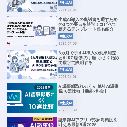
も
#生成AI
2026.04.04
生成AI導入の稟議書を通すため
の3つの要点を解説！コピペで
使えるテンプレート集も紹介
#生成AI
2026.04.03
3カ月で示すAI導入の効果測定
とAI ROI計算の手順-小さく始め
て数字で説明する
#生成AI
2026.04.01
AI議事録取れるくん 他社AI議事
録10選比較【機能×料金】
#生成AI
2025.05.08
議事録AIアプリ-時短×高精度を
叶える最新9選2025