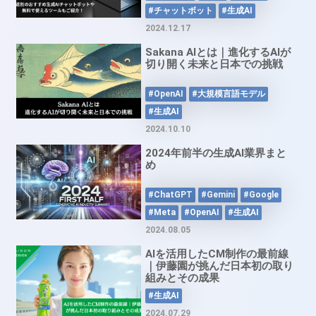
#チャットボット
#生成AI
2024.12.17
Sakana AIとは｜進化するAIが
切り開く未来と日本での挑戦
#OpenAI
#大規模言語モデル
#生成AI
2024.10.10
2024年前半の生成AI業界まと
め
#ChatGPT
#Gemini
#Google
#Meta
#OpenAI
#生成AI
2024.08.05
AIを活用したCM制作の最前線
｜伊藤園が挑んだ日本初の取り
組みとその成果
#生成AI
2024.07.29