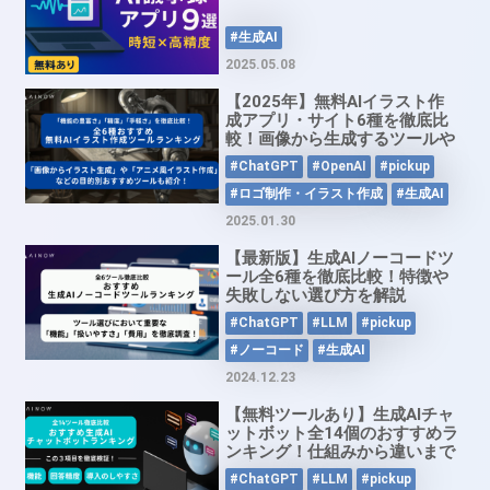
#生成AI
2025.05.08
【2025年】無料AIイラスト作
成アプリ・サイト6種を徹底比
較！画像から生成するツールや
アニメ風ツールもご紹介！
#ChatGPT
#OpenAI
#pickup
#ロゴ制作・イラスト作成
#生成AI
2025.01.30
【最新版】生成AIノーコードツ
ール全6種を徹底比較！特徴や
失敗しない選び方を解説
#ChatGPT
#LLM
#pickup
#ノーコード
#生成AI
2024.12.23
【無料ツールあり】生成AIチャ
ットボット全14個のおすすめラ
ンキング！仕組みから違いまで
徹底比較！
#ChatGPT
#LLM
#pickup