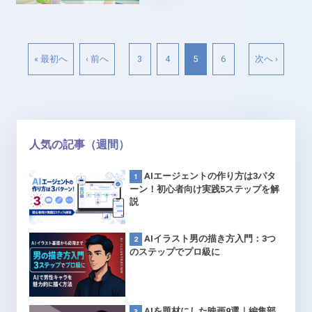
« 最初へ
‹ 前へ
3
4
5
6
次へ ›
人気の記事（週間）
AIエージェントの作り方は3パタ
ーン！初心者向け実践5ステップを解
説
AIイラスト男の描き方入門：3つ
のステップでプロ級に
AIを題材にした映画9選｜編集部