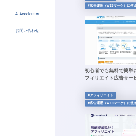
イベント
#広告運用（WEBマーケ）に使
インタビュー
AI.Accelerator記事
AI.Accelerator
コラム
海外トレンド
お問い合わせ
Web3
初心者でも無料で簡単
フィリエイト広告サービ
#アフィリエイト
#広告運用（WEBマーケ）に使