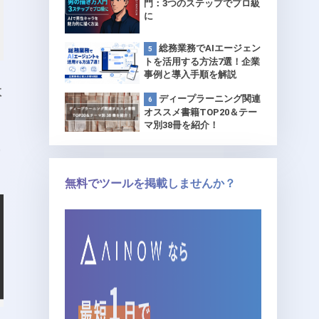
門：3つのステップでプロ級
に
総務業務でAIエージェン
トを活用する方法7選！企業
事例と導入手順を解説
数
ディープラーニング関連
オススメ書籍TOP20＆テー
マ別38冊を紹介！
0
無料でツールを掲載しませんか？