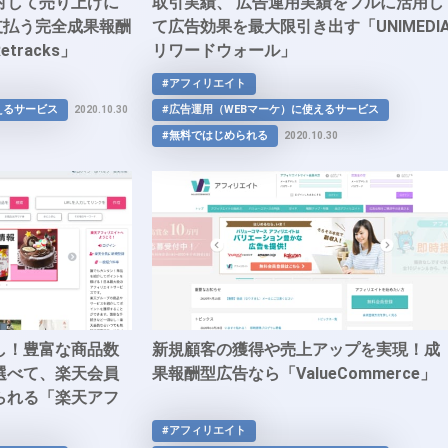
対して売り上げに
取引実績、 広告運用実績をフルに活用し
支払う完全成果報酬
て広告効果を最大限引き出す「UNIMEDI
racks」
リワードウォール」
#アフィリエイト
えるサービス
#広告運用（WEBマーケ）に使えるサービス
2020.10.30
#無料ではじめられる
2020.10.30
し！豊富な商品数
新規顧客の獲得や売上アップを実現！成
選べて、楽天会員
果報酬型広告なら「ValueCommerce」
られる「楽天アフ
#アフィリエイト