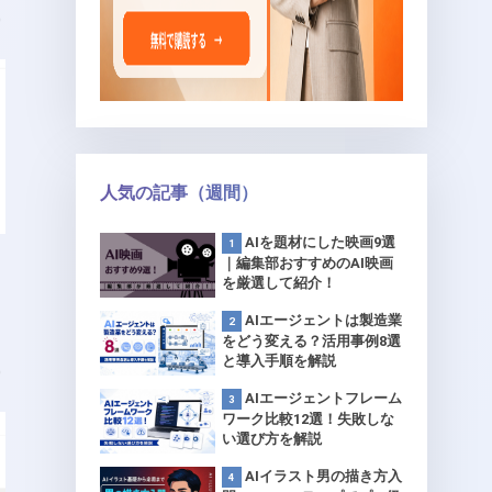
0
人気の記事（週間）
AIを題材にした映画9選
｜編集部おすすめのAI映画
を厳選して紹介！
AIエージェントは製造業
をどう変える？活用事例8選
と導入手順を解説
0
AIエージェントフレーム
ワーク比較12選！失敗しな
い選び方を解説
AIイラスト男の描き方入