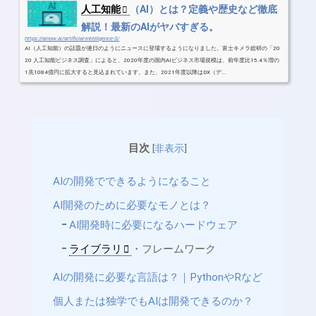
人工知能
（AI）とは？定義や歴史など徹底
解説！最新のAIがヤバすぎる。
https://ainow.ai/artificial-intelligence-3/
AI（人工知能）の話題が連日のようにニュースに登場するようになりました。富士キメラ総研の「20
20 人工知能ビジネス調査」によると、2020年度の国内AIビジネス市場規模は、前年度比15.4％増の
1兆1084億円に拡大すると見込まれています。また、2021年度以降はDX（デ...
目次
[
非表示
]
AIの開発でできるようになること
AI開発のために必要なモノとは？
AI開発時に必要になるハードウェア
ライブラリ
・フレームワーク
AIの開発に必要な言語は？｜PythonやRなど
個人または独学でもAIは開発できるのか？