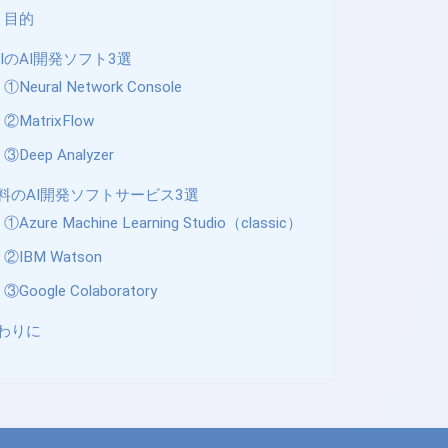
目的
UIのAI開発ソフト3選
①Neural Network Console
②MatrixFlow
③Deep Analyzer
料のAI開発ソフトサービス3選
①Azure Machine Learning Studio（classic）
②IBM Watson
③Google Colaboratory
わりに