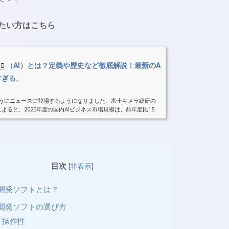
りたい方はこちら
（AI）とは？定義や歴史など徹底解説！最新のA
すぎる。
ようにニュースに登場するようになりました。富士キメラ総研の
によると、2020年度の国内AIビジネス市場規模は、前年度比15.
見込まれています。また、2021年度以降はDX（デ...
目次
[
非表示
]
I開発ソフトとは？
I開発ソフトの選び方
操作性