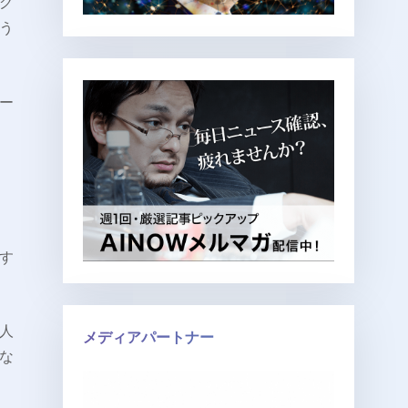
グ
う
ー
す
人
メディアパートナー
な