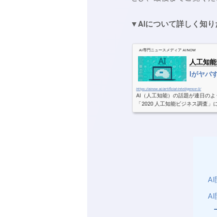
▼AIについて詳しく知
AI専門ニュースメディア AINOW
人工知能
Iがヤバ
https://ainow.ai/artificial-intelligence-3/
AI（人工知能）の話題が連日の
「2020 人工知能ビジネス調査」
4％増の1兆1084億円に拡大すると
A
A