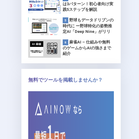
は3パターン！初心者向け実
践5ステップを解説
野球もデータドリブンの
時代に ー野球特化の姿勢推
定AI「Deep Nine」がリリ
ース 【プロ球団で試験導
麻雀AI – 仕組みや無料
入】
のゲームからAIの強さまで
紹介
無料でツールを掲載しませんか？