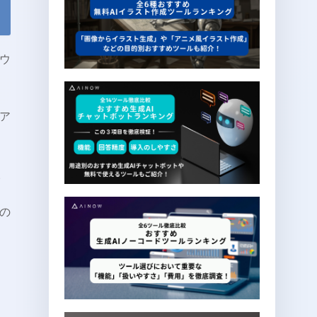
ウ
ア
。
の