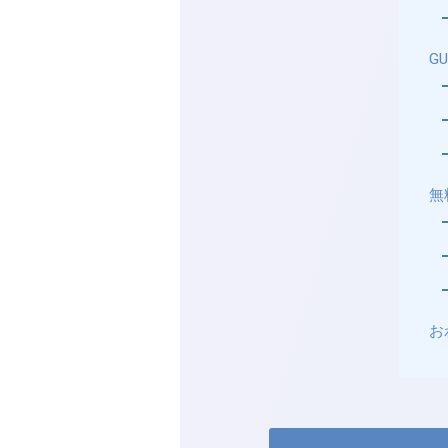
G
無
お