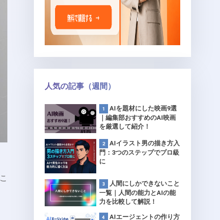
人気の記事（週間）
AIを題材にした映画9選
｜編集部おすすめのAI映画
を厳選して紹介！
AIイラスト男の描き方入
門：3つのステップでプロ級
に
こ
人間にしかできないこと
一覧｜人間の能力とAIの能
力を比較して解説！
AIエージェントの作り方