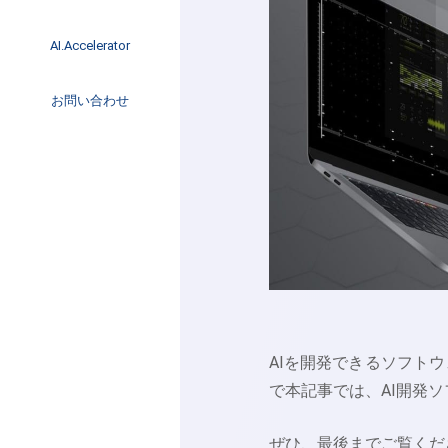
イベント
インタビュー
AI.Accelerator記事
AI.Accelerator
コラム
海外トレンド
お問い合わせ
Web3
AIを開発できるソフト
で本記事では、AI開発
ぜひ、最後までご覧くだ