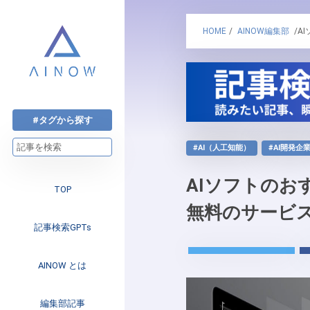
HOME
/
AINOW編集部
/A
#タグから探す
#AI（人工知能）
#AI開発企
AIソフトのお
TOP
無料のサービ
記事検索GPTs
AINOW とは
注目のニュース
編集部記事