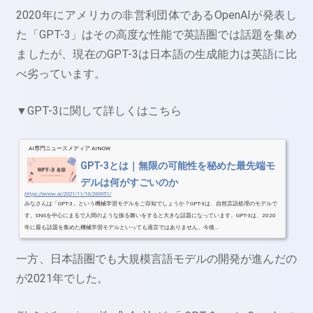
2020年にアメリカの非営利団体であるOpenAIが発表し
た「GPT-3」はその高度な性能で英語圏では話題を集め
ましたが、現在のGPT-3は日本語の生成能力は英語に比
べ劣っています。
▼GPT-3に関して詳しくはこちら
AI専門ニュースメディア AINOW
GPT-3とは｜無限の可能性を秘めた最先端モ
デルは何がすごいのか
https://ainow.ai/2021/11/16/260051/
みなさんは「GPT-3」という機械学習モデルをご存知でしょうか？GPT-3は、自然言語処理のモデルで
す。SNSを中心にまるで人間のような振る舞いをすると大きな話題になっています。GPT-3は、2020
年に最も話題を集めた機械学習モデルといっても過言ではありません。今後...
一方、日本語圏でも大規模言語モデルの開発が進んだの
が2021年でした。