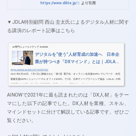
https://www.dilite.jp/
より引用
▼JDLA特別顧問 西山 圭太氏によるデジタル人材に関す
る講演のレポート記事はこちら
AI専門ニュースメディア AINOW
デジタルを“使う”人材育成の加速へ 日本企
業が持つべき「DXマインド」とは｜JDLA...
https://ainow.ai/2021/07/19/257102/
2021年6月30日、7月1日に開催された「第1回 電子化・オンライン化支援EXPO / テレワーク・在宅
勤務支援EXPO / ニューノーマル オフィスEXPO」で1日、日本ディープラーニング協会（JDLA）の特
別顧問である西山 圭太氏が特別講演に登壇しました。講演では、デジタルリ...
AINOWで2021年に最も読まれたのは「DX人材」をテー
マにした以下の記事でした。DX人材を業種、スキル、
マインドセットに分けて解説している記事です。ぜひご
覧ください。