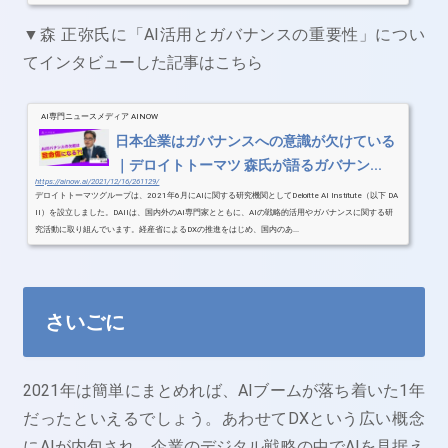
▼森 正弥氏に「AI活用とガバナンスの重要性」につい
てインタビューした記事はこちら
AI専門ニュースメディア AINOW
日本企業はガバナンスへの意識が欠けている
｜デロイトトーマツ 森氏が語るガバナン...
https://ainow.ai/2021/12/16/261129/
デロイトトーマツグループは、2021年6月にAIに関する研究機関としてDeloitte AI Institute（以下 DA
II）を設立しました。DAIIは、国内外のAI専門家とともに、AIの戦略的活用やガバナンスに関する研
究活動に取り組んでいます。経産省によるDXの推進をはじめ、国内のあ...
さいごに
2021年は簡単にまとめれば、AIブームが落ち着いた1年
だったといえるでしょう。あわせてDXという広い概念
にAIが内包され、企業のデジタル戦略の中でAIを見据え