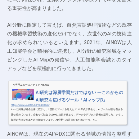
る重要性が高まりました。
AI分野に限定して言えば、自然言語処理技術などの既存
の機械学習技術の進化だけでなく、次世代のAIの技術進
化が求められているといえます。2021年、AINOWは人
工知能学会と積極的に連携し、AI分野の研究領域をマッ
ピングしたAI Mapの発信や、人工知能学会誌とのタイ
アップなどを積極的に行ってきました。
AI専門ニュースメディア AINOW
AI研究は深層学習だけではない ーこれからの
AI研究を広げるツール「AIマップβ」
https://ainow.ai/2021/05/19/255240/
AIへの興味が社会全体に広がり、3度目のブームを迎えた2010年代が終わり、AIブームが落ち着きを
見せ始めています。合わせて社会ではDXに注目が集まり、データやデジタル技術を活用した、さらに
規模の大きな変革が起き始めています。AI分野への注目が落ち着いた今、AI...
AINOWは、現在のAIやDXに関わる領域の情報を整理す