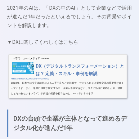
2021年のAIは、「DXの中のAI」として企業などで活用
が進んだ1年だったといえるでしょう。その背景やポイ
ントを解説します。
▼DXに関してくわしくはこちら
AI専門ニュースメディア AINOW
DX（デジタルトランスフォーメーション）と
は？ 定義・スキル・事例を解説
https://ainow.ai/2021/06/17/256443/
2020年、日本では少子高齢化による人手不足などの影響で、デジタルによる業務変革の重要性が高ま
っています。また、急激に環境が変化する中、企業が予測できないリスクに迅速に対応したり、場所
にとらわれないオンラインが前提の業務を行うために、DX（デジタルトラ...
DXの台頭で企業が主体となって進めるデ
ジタル化が進んだ1年