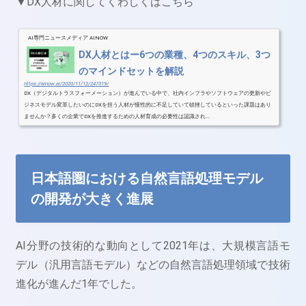
▼DX人材に関してくわしくはこちら
AI専門ニュースメディア AINOW
DX人材とはー6つの業種、4つのスキル、3つ
のマインドセットを解説
https://ainow.ai/2020/11/12/247319/
DX（デジタルトラスフォーメーション）が進んでいる中で、社内インフラやソフトウェアの更新やビ
ジネスモデル変革したいのにDXを担う人材が慢性的に不足していて頓挫しているといった課題はあり
ませんか？多くの企業でDXを推進するための人材育成の必要性は認識され...
日本語圏における自然言語処理モデル
の開発が大きく進展
AI分野の技術的な動向として2021年は、大規模言語モ
デル（汎用言語モデル）などの自然言語処理領域で技術
進化が進んだ1年でした。