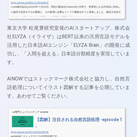
https://ainow.ai/2020/11/25/248972/
LINE株式会社は2020年11月25日、同社の親会社のNAVERと共同で、世界初となる日本語に特化し
た超巨大言語モデルの開発と、その処理に必要なインフラ構築を行うと発表しました。超巨大言語モ
デルとは、膨大なデータを学習させた汎用的な言語モデルです。AIによるより自...
東京大学 松尾豊研究室発のAIスタートアップ、株式会
社ELYZA（イライザ）はBERT以来の汎用言語モデルを
活用した日本語AIエンジン「ELYZA Brain」の開発に成
功し、「人間を超える」日本語分類精度を実現していま
す。
AINOWではストックマーク株式会社と協力し、自然言
語処理についてイラスト図解する記事を公開していま
す。あわせてご覧ください。
AI専門ニュースメディア AINOW
【図解】注目される自然言語処理 -episode 1
-
https://ainow.ai/2021/03/24/254018/
※AINOWとストックマークの共同企画です。