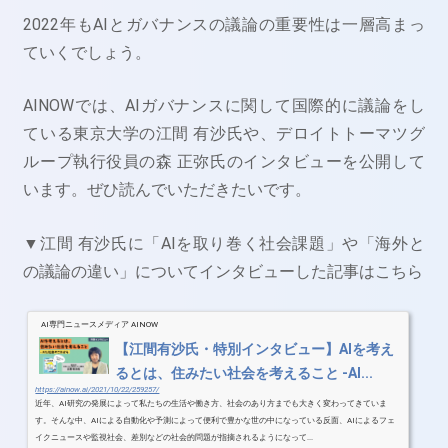
2022年もAIとガバナンスの議論の重要性は一層高まっ
ていくでしょう。
AINOWでは、AIガバナンスに関して国際的に議論をし
ている東京大学の江間 有沙氏や、デロイトトーマツグ
ループ執行役員の森 正弥氏のインタビューを公開して
います。ぜひ読んでいただきたいです。
▼江間 有沙氏に「AIを取り巻く社会課題」や「海外と
の議論の違い」についてインタビューした記事はこちら
AI専門ニュースメディア AINOW
【江間有沙氏・特別インタビュー】AIを考え
るとは、住みたい社会を考えること -AI...
https://ainow.ai/2021/10/22/259257/
近年、AI研究の発展によって私たちの生活や働き方、社会のあり方までも大きく変わってきていま
す。そんな中、AIによる自動化や予測によって便利で豊かな世の中になっている反面、AIによるフェ
イクニュースや監視社会、差別などの社会的問題が指摘されるようになって...