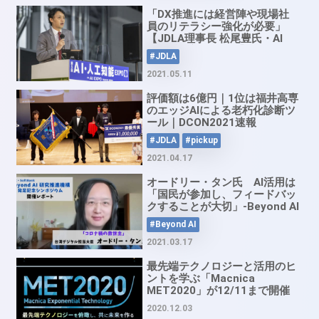
「DX推進には経営陣や現場社
員のリテラシー強化が必要」
【JDLA理事長 松尾豊氏・AI
EXPO講演レポート】
#JDLA
2021.05.11
評価額は6億円｜1位は福井高専
のエッジAIによる老朽化診断ツ
ール｜DCON2021速報
#JDLA
#pickup
2021.04.17
オードリー・タン氏 AI活用は
「国民が参加し、フィードバッ
クすることが大切」-Beyond AI
研究推進機構 発足記念シンポジ
#Beyond AI
ウム 開催レポート
2021.03.17
最先端テクノロジーと活用のヒ
ントを学ぶ「Macnica
MET2020」が12/11まで開催
中！
2020.12.03