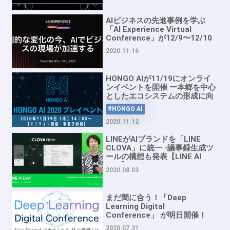
AIビジネスの先進事例を学ぶ
「AI Experience Virtual
Conference」が12/9〜12/10
に開催
2020.11.16
HONGO AIが11/19にオンライ
ンイベントを開催 ー本郷を中心
としたエコシステムの形成に向
けて
#HONGO AI
2020.11.12
LINEがAIブランドを「LINE
CLOVA」に統一 -議事録生成ツ
ールの構想も発表【LINE AI
DAY】
2020.08.03
まだ間に合う！「Deep
Learning Digital
Conference」 が明日開催！
Google BrainのShane Gu氏も
2020.07.31