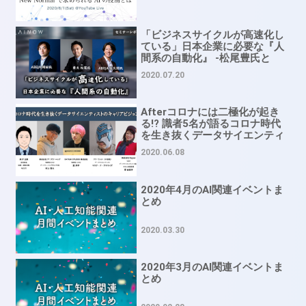
登壇
「ビジネスサイクルが高速化し
ている」日本企業に必要な『人
間系の自動化』 -松尾豊氏と
ABEJA 岡田氏が語るDX
2020.07.20
Afterコロナには二極化が起き
る!? 識者5名が語るコロナ時代
を生き抜くデータサイエンティ
ストのキャリアビジョン
2020.06.08
2020年4月のAI関連イベントま
とめ
2020.03.30
2020年3月のAI関連イベントま
とめ