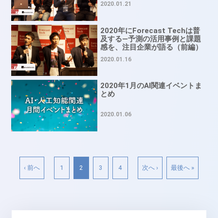
2020.01.21
2020年にForecast Techは普
及する―予測の活用事例と課題
感を、注目企業が語る（前編）
2020.01.16
2020年1月のAI関連イベントま
とめ
2020.01.06
‹ 前へ
1
2
3
4
次へ ›
最後へ »