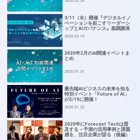
2020.02.28
3/11（水）開催『デジタルイノ
ベーションを起こすリーダーシ
ップとAIガバナンス』基調講演
はピーター・ソンダーガード氏
2020.02.14
2020年2月のAI関連イベントま
とめ
2020.01.31
最先端AIビジネスの未来を知る
特別イベント「Future of AI」
が2/19に開催！
2020.01.22
2020年にForecast Techは普
及する ―予測の活用事例と課題
感を、注目企業が語る（後編）