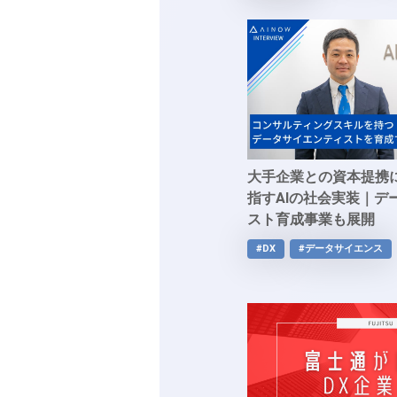
大手企業との資本提携に
指すAIの社会実装｜デ
スト育成事業も展開
#DX
#データサイエンス