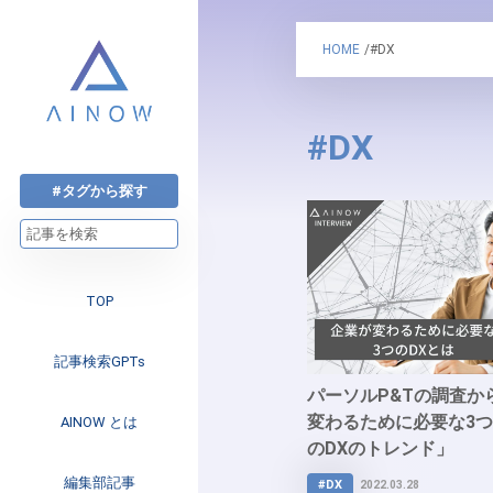
HOME
/#DX
#DX
#タグから探す
TOP
記事検索GPTs
パーソルP&Tの調査か
変わるために必要な3つ
AINOW とは
のDXのトレンド」
注目のニュース
編集部記事
#DX
2022.03.28