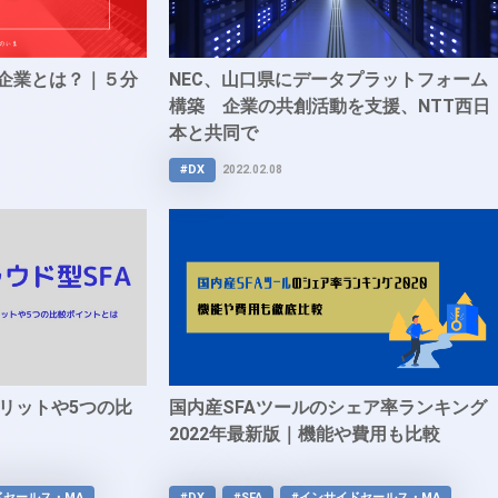
」企業とは？｜５分
NEC、山口県にデータプラットフォーム
構築 企業の共創活動を支援、NTT西日
本と共同で
#DX
2022.02.08
メリットや5つの比
国内産SFAツールのシェア率ランキング
2022年最新版｜機能や費用も比較
ドセールス・MA
#DX
#SFA
#インサイドセールス・MA