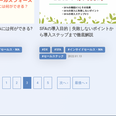
Aには何ができる?
SFAの導入目的｜失敗しないポイントか
介
ら導入ステップまで徹底解説
ドセールス・MA
#DX
#SFA
#インサイドセールス・MA
#セールステック
2022.01.13
1
2
3
4
5
次へ ›
最後へ »