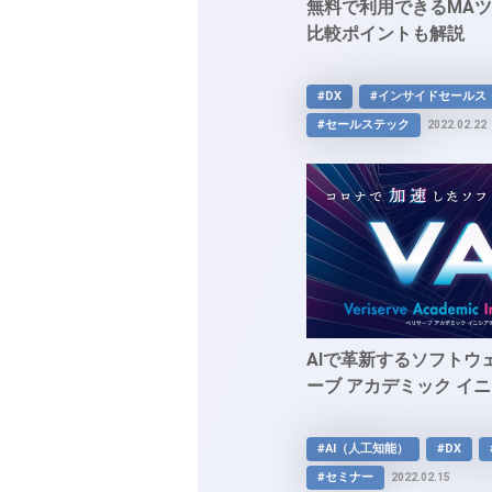
無料で利用できるMAツ
比較ポイントも解説
#DX
#インサイドセールス
#セールステック
2022.02.22
AIで革新するソフトウェ
ーブ アカデミック イニ
#AI（人工知能）
#DX
#セミナー
2022.02.15