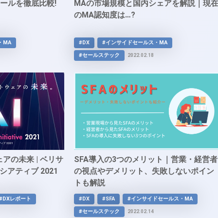
ールを徹底比較!
MAの市場規模と国内シェアを解説｜現
のMA認知度は…?
・MA
#DX
#インサイドセールス・MA
#セールステック
2022.02.18
アの未来 | ベリサ
SFA導入の3つのメリット｜営業・経営者
シアティブ 2021
の視点やデメリット、失敗しないポイン
トも解説
#DXレポート
#DX
#SFA
#インサイドセールス・MA
#セールステック
2022.02.14