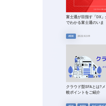
富士通が目指す「DX
でわかる富士通のいま
#DX
2022.02.09
クラウド型SFAとは?
較ポイントをご紹介
#DX
#SFA
#インサイ