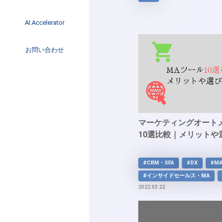
イベント
インタビュー
AI.Accelerator記事
AI.Accelerator
コラム
海外トレンド
お問い合わせ
Web3
マーケティングオート
10選比較｜メリットや
#CRM・SFA
#DX
#M
#インサイドセールス・MA
2022.03.22