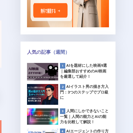
人気の記事（週間）
AIを題材にした映画9選
｜編集部おすすめのAI映画
を厳選して紹介！
AIイラスト男の描き方入
門：3つのステップでプロ級
に
人間にしかできないこと
一覧｜人間の能力とAIの能
力を比較して解説！
AIエージェントの作り方